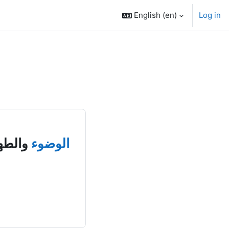
English ‎(en)‎
Log in
الوضوء
والطها